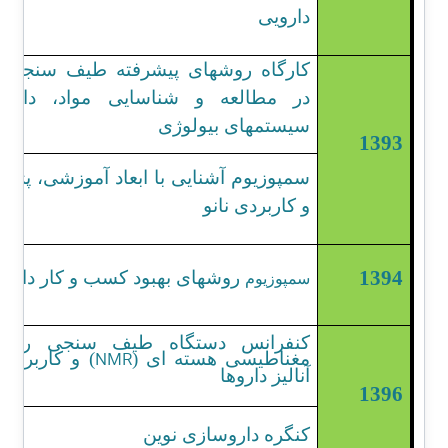
دارویی
کارگاه روشهای پیشرفته طیف سنجی
در مطالعه و شناسایی مواد، داروه
سیستمهای بیولوژی
1393
سمپوزیوم آشنایی با ابعاد آموزشی، پژ
و کاربردی نانو
1394
روشهای بهبود کسب و کار داروخ
سمپوزیوم
کنفرانس دستگاه طیف سنجی رزون
NMR
مغناطیسی هسته ای (
) و کاربرد آ
آنالیز داروها
1396
کنگره داروسازی نوین