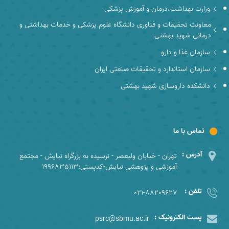
وزارت بهداشت،درمان و آموزش پزشکی
معاونت تحقیقات و فناوری دانشگاه علوم پزشکی و خدمات بهداشتی و
درمانی شهید بهشتی
سازمان غذا و دارو
سازمان استاندارد و تحقیقات صنعتی ایران
دانشکده داروسازی شهید بهشتی
تماس با ما
آدرس :
تهران - خیابان ولیعصر - نرسیده به بزرگراه نیایش - مجتمع
آموزشی و پژوهشی نیایش-کدپستی:1996835113
تلفن :
021-88209627
پست الکترونیک :
psrc@sbmu.ac.ir